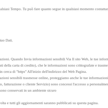
qualsiasi Tempo. Tu può fare quanto segue in qualsiasi momento contatta
tuo Dati.
zioni. Quando Invia informazioni sensibili Via Il sito Web, le tue inform
 della carta di credito), che le informazioni sono crittografate e trasm
 cerca di "https" All'inizio dell'indirizzo del Web Pagina.
mazioni sensibili trasmesse online, proteggiamo anche le tue informazion
, fatturazione o cliente Servizio) sono concessi l'accesso a personalment
sono conservati in un ambiente sicuro
volta e tutti gli aggiornamenti saranno pubblicati su questa pagina.