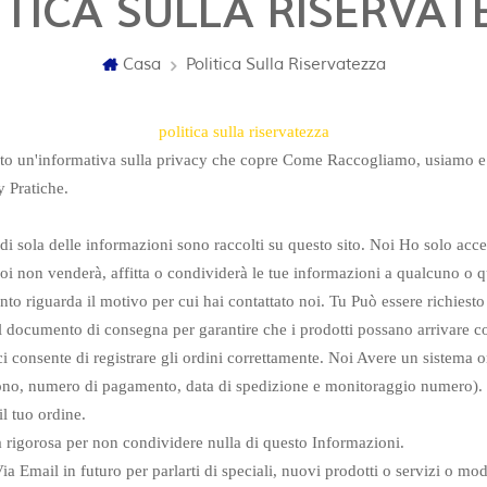
ITICA SULLA RISERVAT
Casa
Politica Sulla Riservatezza
politica sulla riservatezza
to un'informativa sulla privacy che copre Come Raccogliamo, usiamo e 
y Pratiche.
i di sola delle informazioni sono raccolti su questo sito. Noi Ho solo acc
oi non venderà, affitta o condividerà le tue informazioni a qualcuno o qua
to riguarda il motivo per cui hai contattato noi. Tu Può essere richiesto d
il documento di consegna per garantire che i prodotti possano arrivare c
i consente di registrare gli ordini correttamente. Noi Avere un sistema o
efono, numero di pagamento, data di spedizione e monitoraggio numero). 
l tuo ordine.
a rigorosa per non condividere nulla di questo Informazioni.
 Email in futuro per parlarti di speciali, nuovi prodotti o servizi o modi