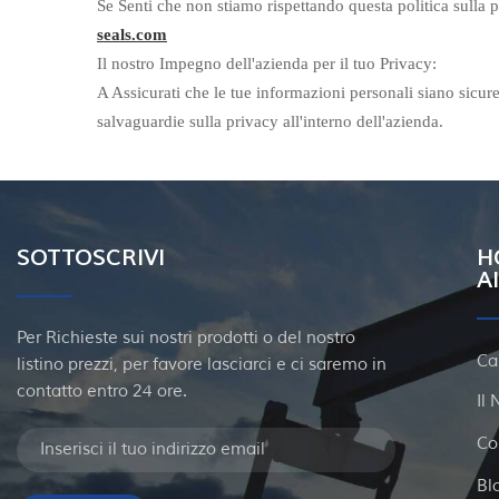
Se Senti che non stiamo rispettando questa politica sulla
seals.com
Il nostro Impegno dell'azienda per il tuo Privacy:
A Assicurati che le tue informazioni personali siano sicure
salvaguardie sulla privacy all'interno dell'azienda.
SOTTOSCRIVI
H
A
Per Richieste sui nostri prodotti o del nostro
Ca
listino prezzi, per favore lasciarci e ci saremo in
contatto entro 24 ore.
Il
Co
Bl