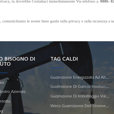
 privacy, tu dovrebbe Contattaci immediatamente Via telefono a.
0086-
0
, comunichiamo le nostre linee guida sulla privacy e sulla sicurezza a tu
O BISOGNO DI
TAG CALDI
IUTO
Guarnizione Energizzata Ad Alta Pressione
sa
Guarnizione Di Gancio Involucro E Tubi
 Nostro Azienda
Guarnizione Di Imballaggio Valvola A Gate
ntatto
Weco Guarnizione Dell'Unione Del Martello
og