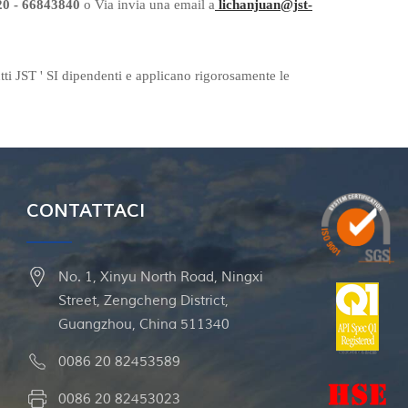
20
-
66843840
o Via invia una email a
lichanjuan@jst-
tti
JST
'
S
I dipendenti e applicano rigorosamente le
CONTATTACI
No. 1, Xinyu North Road, Ningxi
Street, Zengcheng District,
Guangzhou, China 511340
0086 20 82453589
0086 20 82453023