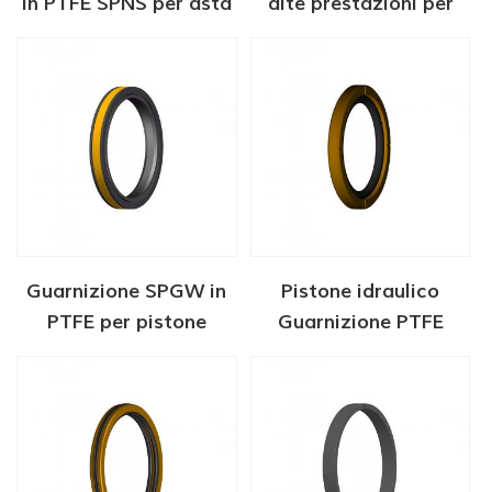
in PTFE SPNS per asta
alte prestazioni per
idraulica
applicazioni con
idrogeno
Guarnizione SPGW in
Pistone idraulico
PTFE per pistone
Guarnizione PTFE
idraulico
SPGO