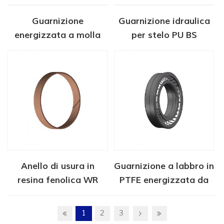
in lega per dispositivi
medici
Guarnizione
Guarnizione idraulica
energizzata a molla
per stelo PU BS
per macchina iniezione
adesivo hot melt
Anello di usura in
Guarnizione a labbro in
resina fenolica WR
PTFE energizzata da
molla
1
2
3