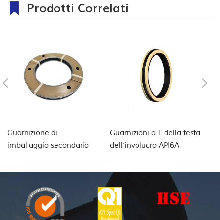
Prodotti Correlati
Guarnizione di
Guarnizioni a T della testa
gu
imballaggio secondario
dell'involucro API6A
bl
della testa di pozzo
de