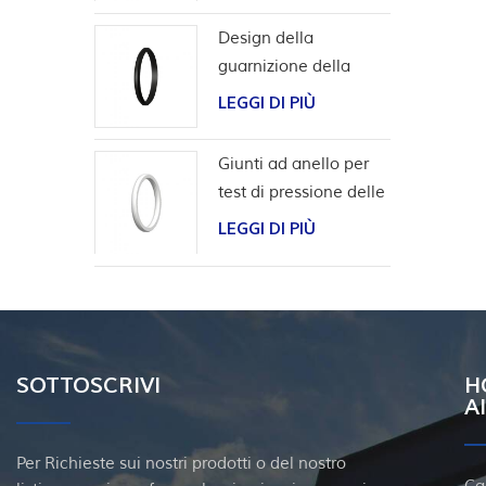
Design della
guarnizione della
scanalatura a coda di
LEGGI DI PIÙ
rondine per l'involucro
della testa del pozzo
Giunti ad anello per
test di pressione delle
valvole
LEGGI DI PIÙ
SOTTOSCRIVI
H
A
Per Richieste sui nostri prodotti o del nostro