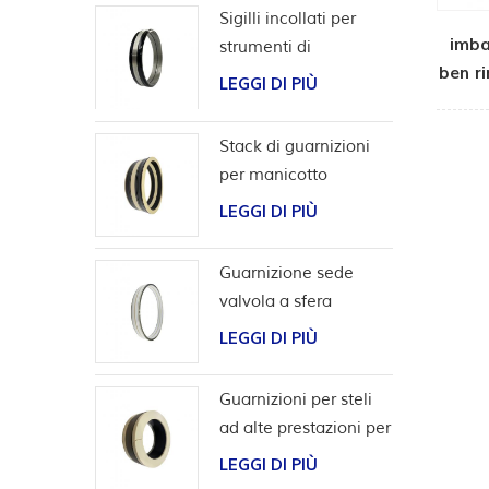
Sigilli incollati per
imba
strumenti di
ben r
completamento
LEGGI DI PIÙ
Stack di guarnizioni
per manicotto
scorrevole per utensili
LEGGI DI PIÙ
da pozzo
Guarnizione sede
valvola a sfera
bidirezionale ad alta
LEGGI DI PIÙ
pressione
Guarnizioni per steli
ad alte prestazioni per
applicazioni con
LEGGI DI PIÙ
idrogeno