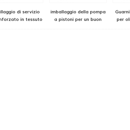
llaggio di servizio
imballaggio della pompa
Guarni
inforzato in tessuto
a pistoni per un buon
per ol
servizio
ecc