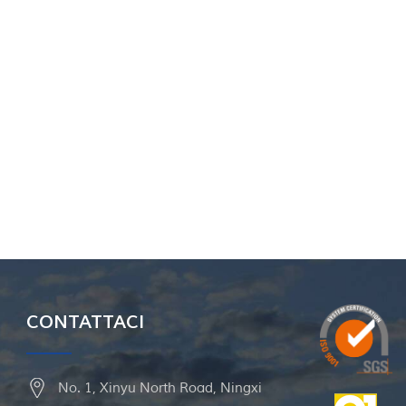
CONTATTACI
No. 1, Xinyu North Road, Ningxi