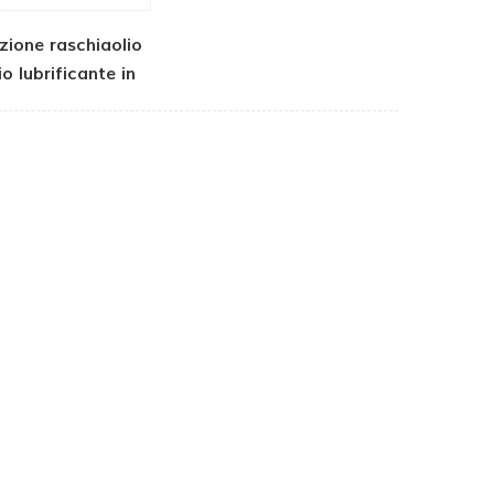
zione raschiaolio
io lubrificante in
esso di scarto