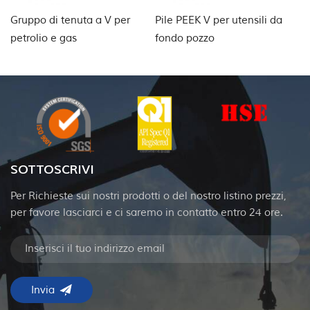
Gruppo di tenuta a V per
Pile PEEK V per utensili da
Gi
petrolio e gas
fondo pozzo
pr
SOTTOSCRIVI
Per Richieste sui nostri prodotti o del nostro listino prezzi,
per favore lasciarci e ci saremo in contatto entro 24 ore.