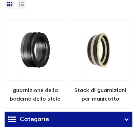
Vista a griglia
Visualizzazione elenco
guarnizione della
Stack di guarnizioni
baderna dello stelo
per manicotto
della valvola a
scorrevole per utensili
saracinesca
da pozzo
Categorie