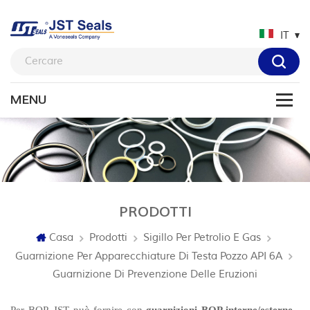
IT
PRODOTTI
Casa
Prodotti
Sigillo Per Petrolio E Gas
Guarnizione Per Apparecchiature Di Testa Pozzo API 6A
Guarnizione Di Prevenzione Delle Eruzioni
Per BOP, JST può fornire con
guarnizioni BOP interne/esterne
,