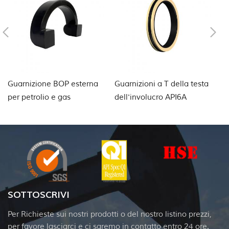
Guarnizione BOP esterna
Guarnizioni a T della testa
G
per petrolio e gas
dell'involucro API6A
de
p
SOTTOSCRIVI
Per Richieste sui nostri prodotti o del nostro listino prezzi,
per favore lasciarci e ci saremo in contatto entro 24 ore.