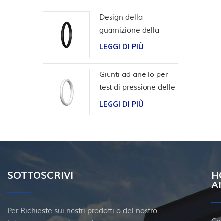
Design della
guarnizione della
scanalatura a coda di
LEGGI DI PIÙ
rondine per l'involucro
della testa del pozzo
Giunti ad anello per
test di pressione delle
valvole
LEGGI DI PIÙ
SOTTOSCRIVI
H
A
Per Richieste sui nostri prodotti o del nostro