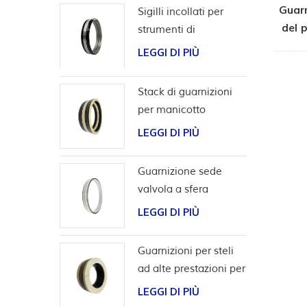
Guarn
Sigilli incollati per
del 
strumenti di
co
completamento
LEGGI DI PIÙ
Stack di guarnizioni
per manicotto
scorrevole per utensili
LEGGI DI PIÙ
da pozzo
Guarnizione sede
valvola a sfera
bidirezionale ad alta
LEGGI DI PIÙ
pressione
Guarnizioni per steli
ad alte prestazioni per
applicazioni con
LEGGI DI PIÙ
idrogeno