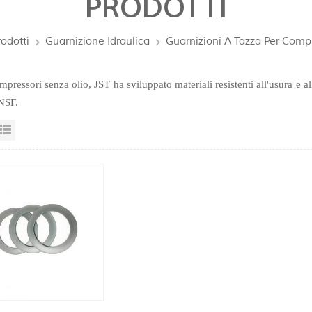
PRODOTTI
rodotti
Guarnizione Idraulica
Guarnizioni A Tazza Per Compr
mpressori senza olio, JST ha sviluppato materiali resistenti all'usura e al
NSF.
sta a griglia
Visualizzazione elenco