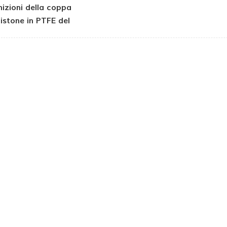
izioni della coppa
pistone in PTFE del
mpressore d'aria
senza olio