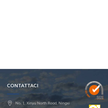
CONTATTACI
No. 1, Xinyu North Road, Ningxi