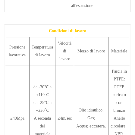
all'estrusione
Condizioni di lavoro
Velocità
Pressione
Temperatura
di
Mezzo di lavoro
Materiale
lavorativa
di lavoro
lavoro
Fascia in
PTFE:
da -30℃ a
PTFE
+110℃
caricato
da -25℃ a
con
Olio idraulico;
+220℃
bronzo
Gas;
≤40Mpa
A seconda
≤4m/sec
Anello
eccetera.
del
Acqua;
circolare:
materiale
NBR,