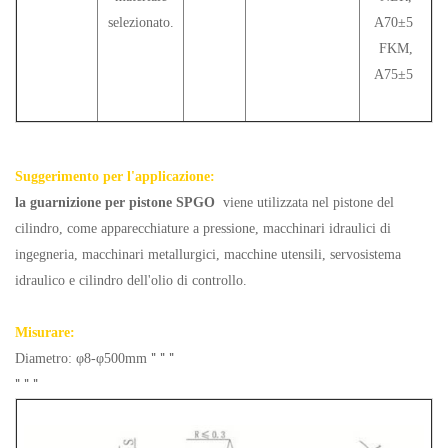
selezionato.
A70±5
FKM,
A75±5
Suggerimento per l'applicazione:
la guarnizione per pistone SPGO
viene utilizzata nel pistone del
cilindro, come apparecchiature a pressione, macchinari idraulici di
ingegneria, macchinari metallurgici, macchine utensili, servosistema
idraulico e cilindro dell'olio di controllo.
Misurare:
"
"
"
Diametro: φ8-φ500mm
"
"
"