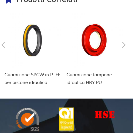
Guarnizione SPGW in PTFE
Guarnizione tampone
Gu
per pistone idraulico
idraulica HBY PU
PT