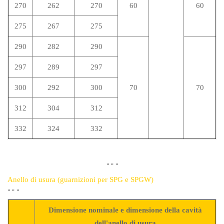
270
262
270
60
60
275
267
275
290
282
290
297
289
297
300
292
300
70
70
312
304
312
332
324
332
"
"
"
Anello di usura (guarnizioni per SPG e SPGW)
"
"
"
Dimensione nominale e dimensione della cavità
dell'anello di usura