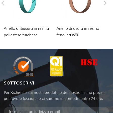
Anello antiusura in resina
Anello di usura in resina
An
poliestere turchese
fenolica WR
ri
SOTTOSCRIVI
Per Richieste sui nostri prodotti o del nostro listino prezzi,
per favore lasciarci e ci saremo in contatto entro 24 ore.