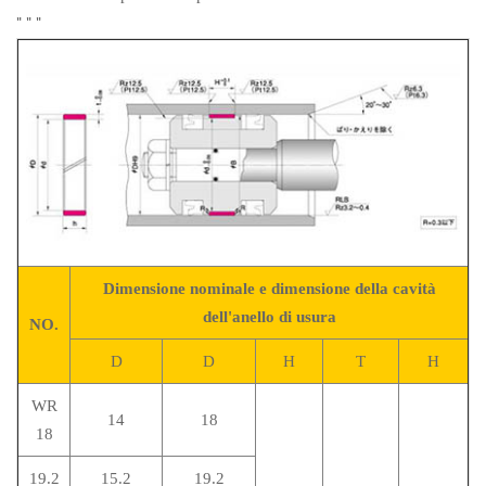
"
"
"
Dimensione nominale e dimensione della cavità
dell'anello di usura
NO.
D
D
H
T
H
WR
14
18
18
19.2
15.2
19.2