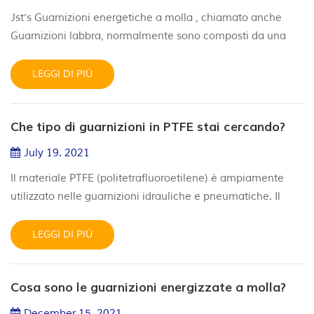
Jst's Guarnizioni energetiche a molla , chiamato anche
Guarnizioni labbra, normalmente sono composti da una
giacca polimerica lavorata e una molla Energizer. Loro
sono disponibili per canna, pistoni e applicazioni rotanti e
LEGGI DI PIÙ
possono essere fabbricate in una varietà di materiali
polimerici a seconda di ogni applicazione Requisiti. Il
Che tipo di guarnizioni in PTFE stai cercando?
nostro Le guarnizioni possono essere fatte di diverse PTFE
Materia...
July 19. 2021
Il materiale PTFE (politetrafluoroetilene) è ampiamente
utilizzato nelle guarnizioni idrauliche e pneumatiche. Il
PTFE raggiunge un punto di fusione elevato superiore a
300 ℃ , ha una buona resistenza all'invecchiamento e un
LEGGI DI PIÙ
basso coefficiente di attrito. Le guarnizioni in PTFE
vengono utilizzate per migliorare le capacità di attrito,
Cosa sono le guarnizioni energizzate a molla?
resistere ad applicazioni ad alta pressione e prolungare la
dur...
December 15. 2021