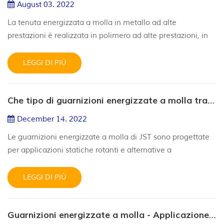
August 03. 2022
La tenuta energizzata a molla in metallo ad alte
prestazioni è realizzata in polimero ad alte prestazioni, in
grado di risolvere le sfide di tenuta del movimento
rotatorio, della limitazione della resistenza all'attrito, del
LEGGI DI PIÙ
cambiamento del piano lungo la superficie di tenuta e
della tenuta dinamica. Le guarnizioni a molla in PTFE sono
Che tipo di guarnizioni energizzate a molla trasportate da JST?
progettate per temperature estremamente basse che
vanno da -27...
December 14. 2022
Le guarnizioni energizzate a molla di JST sono progettate
per applicazioni statiche rotanti e alternative a
temperature da -196℃ a 300℃ criogeniche; e pressioni dal
vuoto a 70Mpa, la velocità di movimento raggiunge i
LEGGI DI PIÙ
20M/S per sopravvivere all'ambiente più corrosivo.
Materiale giacca: Temperatura del PTFE vergine:
Guarnizioni energizzate a molla - Applicazione industriale
-200~+230℃ Temperatura PTFE + fibra di carbonio: