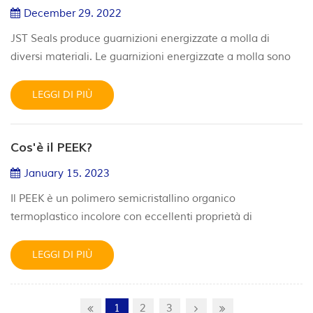
-260~+310℃ Temperatura PTFE + bronz...
December 29. 2022
JST Seals produce guarnizioni energizzate a molla di
diversi materiali. Le guarnizioni energizzate a molla sono
composte da due parti: un rivestimento in PTFE o polimero
e una molla energizzante in metallo resistente alla
LEGGI DI PIÙ
corrosione. rispetto ad altre guarnizioni, le guarnizioni
forniscono prestazioni migliori rispetto alle guarnizioni
Cos'è il PEEK?
elastomeriche e alle guarnizioni metalliche che in genere
si g...
January 15. 2023
Il PEEK è un polimero semicristallino organico
termoplastico incolore con eccellenti proprietà di
resistenza meccanica e chimica. La sua elevata resistenza
al degrado terminale lo rende utile negli ambienti
LEGGI DI PIÙ
petroliferi e del gas. Le condizioni di lavorazione utilizzate
per modellare il PEEK possono influenzare la cristallinità e
quindi le proprietà meccaniche. Come per il PTFE, il PEEK
1
2
3