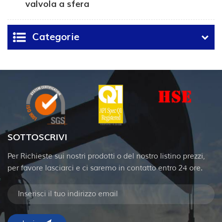
valvola a sfera
bidirezionale ad alta
pressione
Categorie
SOTTOSCRIVI
Per Richieste sui nostri prodotti o del nostro listino prezzi,
per favore lasciarci e ci saremo in contatto entro 24 ore.