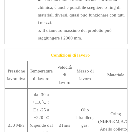
chimica, è anche possibile scegliere o-ring di
materiali diversi, quasi può funzionare con tutti
i mezzi.
5. Il diametro massimo del prodotto può
raggiungere i 2000 mm.
Condizioni di lavoro
Velocità
Pressione
Temperatura
Mezzo di
di
Materiale
lavorativa
di lavoro
lavoro
lavoro
da -30 a
+110℃；
Da -25 a
Olio
Oring
+220 ℃
idraulico,
(NBR/FKM,A75±
≤30 MPa
(dipende dal
≤1m/s
gas,
Anello collettore: