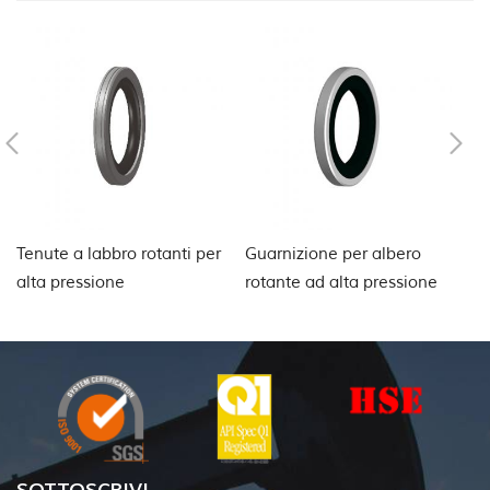
Tenute a labbro rotanti per
Guarnizione per albero
Te
alta pressione
rotante ad alta pressione
PD