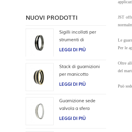
applicaz
NUOVI PRODOTTI
JST offr
normalme
Sigilli incollati per
strumenti di
Le guarn
completamento
Per le a
LEGGI DI PIÙ
Oltre al
Stack di guarnizioni
del mart
per manicotto
scorrevole per utensili
LEGGI DI PIÙ
Può sodd
da pozzo
Guarnizione sede
valvola a sfera
bidirezionale ad alta
LEGGI DI PIÙ
pressione