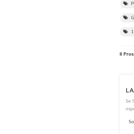
P
G
1
Il Pro
LA
Se S
ris
So