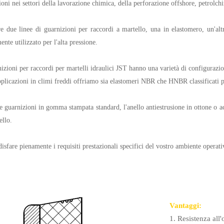
ioni nei settori della lavorazione chimica, della perforazione offshore, petrolchi
e due linee di guarnizioni per raccordi a martello, una in elastomero, un'alt
nte utilizzato per l'alta pressione.
izioni per raccordi per martelli idraulici JST hanno una varietà di configurazio
pplicazioni in climi freddi offriamo sia elastomeri NBR che HNBR classificati
le guarnizioni in gomma stampata standard, l'anello antiestrusione in ottone o a
ello.
isfare pienamente i requisiti prestazionali specifici del vostro ambiente operati
Vantaggi:
1. Resistenza all'