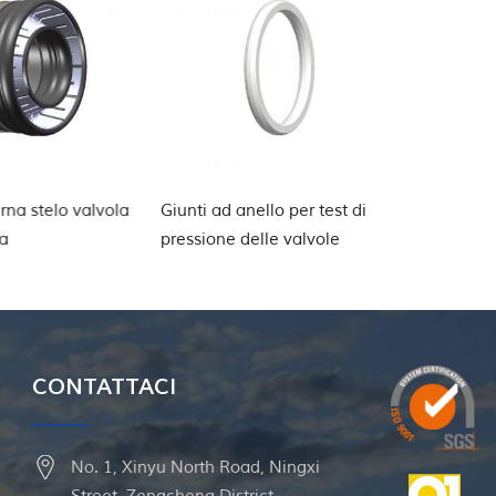
 stelo valvola
Giunti ad anello per test di
Sigilli incol
pressione delle valvole
completame
CONTATTACI
No. 1, Xinyu North Road, Ningxi