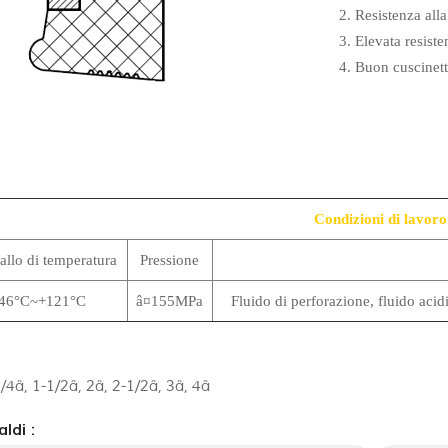
2. Resistenza all
3. Elevata resiste
4. Buon cuscinett
Condizioni di lavoro
allo di temperatura
Pressione
-46°C~+121°C
â¤155MPa
Fluido di perforazione, fluido acidi
/4â, 1-1/2â, 2â, 2-1/2â, 3â, 4â
ldi :