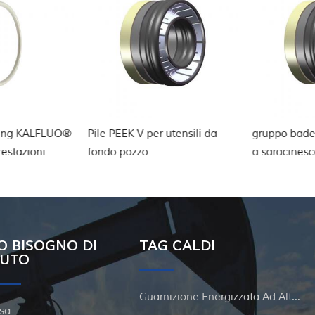
ng KALFLUO®
Pile PEEK V per utensili da
gruppo baderna
tazioni
fondo pozzo
a saracinesca
O BISOGNO DI
TAG CALDI
IUTO
Guarnizione Energizzata Ad Alta Pressione
sa