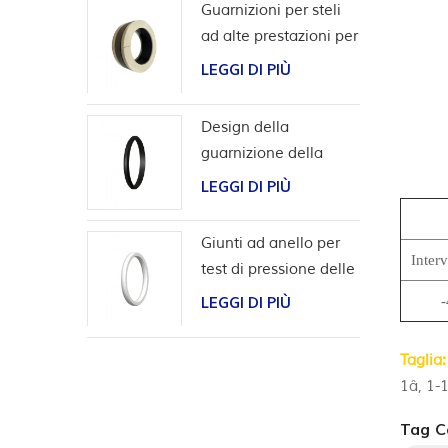
Guarnizioni per steli
ad alte prestazioni per
applicazioni con
LEGGI DI PIÙ
idrogeno
Design della
guarnizione della
scanalatura a coda di
LEGGI DI PIÙ
rondine per l'involucro
della testa del pozzo
Giunti ad anello per
Interv
test di pressione delle
valvole
LEGGI DI PIÙ
Taglia:
1â, 1-1
Tag Ca