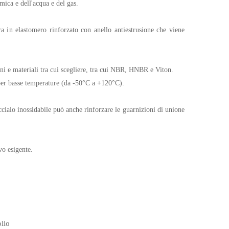
mica e dell'acqua e del gas.
ra in elastomero rinforzato con anello antiestrusione che viene
ni e materiali tra cui scegliere, tra cui NBR, HNBR e Viton.
 per basse temperature (da -50°C a +120°C).
cciaio inossidabile può anche rinforzare le guarnizioni di unione
vo esigente.
olio