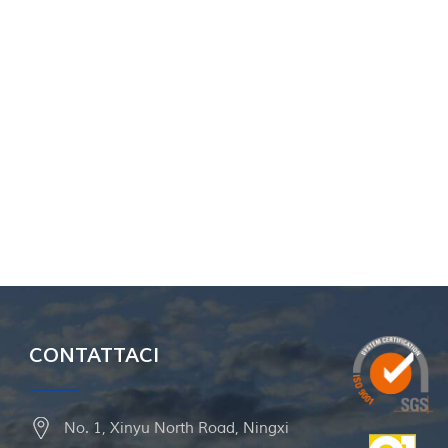
CONTATTACI
No. 1, Xinyu North Road, Ningxi