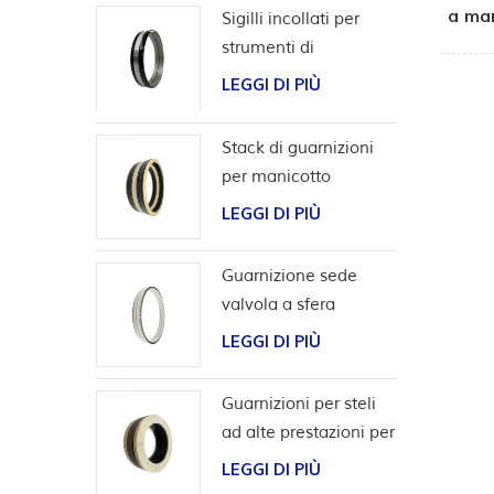
a mar
Sigilli incollati per
strumenti di
completamento
LEGGI DI PIÙ
Stack di guarnizioni
per manicotto
scorrevole per utensili
LEGGI DI PIÙ
da pozzo
Guarnizione sede
valvola a sfera
bidirezionale ad alta
LEGGI DI PIÙ
pressione
Guarnizioni per steli
ad alte prestazioni per
applicazioni con
LEGGI DI PIÙ
idrogeno