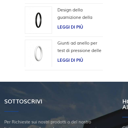
Design della
guarnizione della
scanalatura a coda di
LEGGI DI PIÙ
rondine per l'involucro
della testa del pozzo
Giunti ad anello per
test di pressione delle
valvole
LEGGI DI PIÙ
SOTTOSCRIVI
H
A
Per Richieste sui nostri prodotti o del nostro