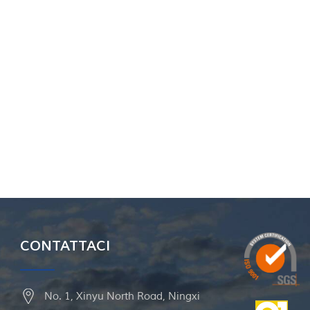
CONTATTACI
No. 1, Xinyu North Road, Ningxi