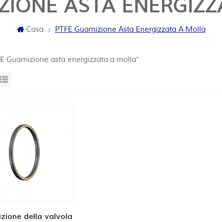
ZIONE ASTA ENERGIZ
Casa
PTFE Guarnizione Asta Energizzata A Molla
FE Guarnizione asta energizzata a molla"
sta a griglia
Visualizzazione elenco
izione della valvola