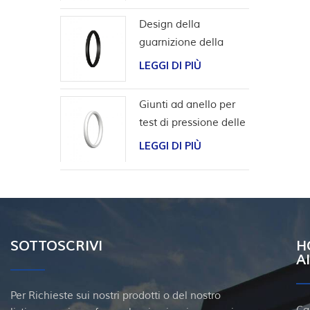
Design della
guarnizione della
scanalatura a coda di
LEGGI DI PIÙ
rondine per l'involucro
della testa del pozzo
Giunti ad anello per
test di pressione delle
valvole
LEGGI DI PIÙ
SOTTOSCRIVI
H
A
Per Richieste sui nostri prodotti o del nostro