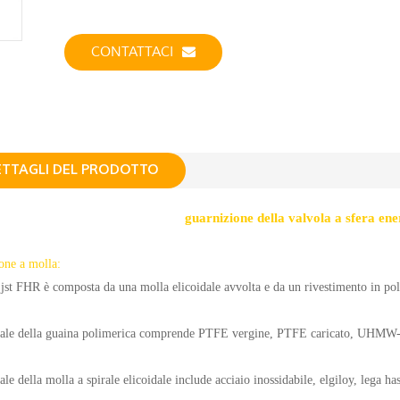
CONTATTACI
ETTAGLI DEL PRODOTTO
guarnizione della valvola a sfera en
one a molla:
 jst FHR è composta da una molla elicoidale avvolta e da un rivestimento in poli
riale della guaina polimerica comprende PTFE vergine, PTFE caricato, UHMW
ale della molla a spirale elicoidale include acciaio inossidabile, elgiloy, lega has