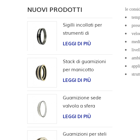
NUOVI PRODOTTI
le consi
temp
Sigilli incollati per
pres
strumenti di
velo
completamento
medi
LEGGI DI PIÙ
livel
ambi
Stack di guarnizioni
appl
per manicotto
strut
scorrevole per utensili
LEGGI DI PIÙ
da pozzo
Guarnizione sede
valvola a sfera
bidirezionale ad alta
LEGGI DI PIÙ
pressione
Guarnizioni per steli