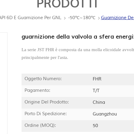
PRODOTTI
 API 6D E Guarnizione Per GNL
-50℃~180℃
Guarnizione Del
guarnizione della valvola a sfera energ
La serie JST FHR è composta da una molla elicoidale avvolta
principalmente per l'asta.
Oggetto Numero:
FHR
Pagamento:
T/T
Origine Del Prodotto:
China
Porto Di Spedizione:
Guangzhou
Ordine (MOQ):
50