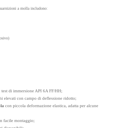
guarnizioni a molla includono:
osivo)
l test di immersione API 6A FF/HH;
hi elevati con campo di deflessione ridotto;
ola
con piccola deformazione elastica, adatta per alcune
un facile montaggio;