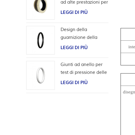
ad alte prestazioni per
applicazioni con
LEGGI DI PIÙ
idrogeno
Design della
guarnizione della
scanalatura a coda di
int
LEGGI DI PIÙ
rondine per l'involucro
della testa del pozzo
Giunti ad anello per
test di pressione delle
valvole
LEGGI DI PIÙ
disegn