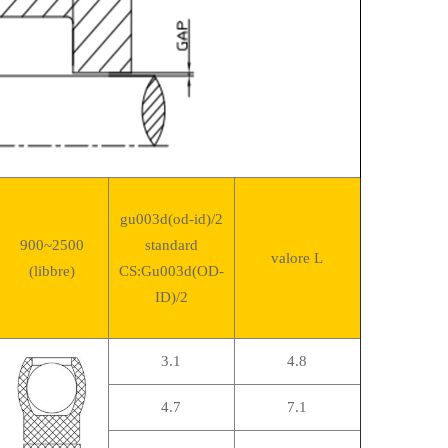
gu003d(od-id)/2
900~2500
standard
valore L
(libbre)
CS:Gu003d(OD-
ID)/2
3.1
4.8
4.7
7.1