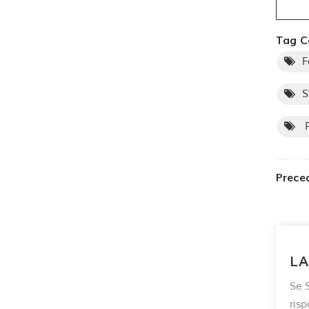
Tag Ca
F
S
P
Prece
LA
Se S
ris