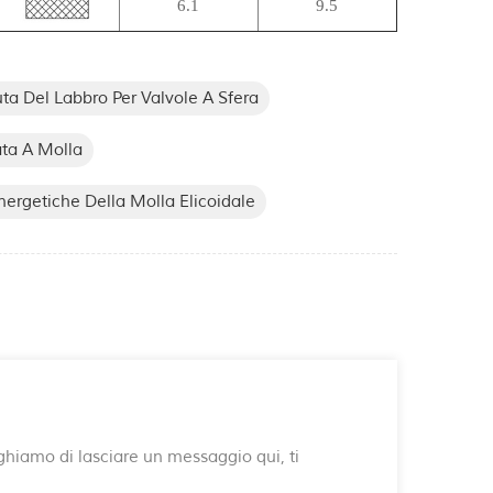
6.1
9.5
ta Del Labbro Per Valvole A Sfera
ata A Molla
nergetiche Della Molla Elicoidale
reghiamo di lasciare un messaggio qui, ti