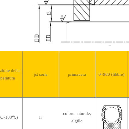
zione della
jst serie
primavera
0~900 (libbre)
peratura
colore naturale,
0℃~180℃)
fr
elgillo