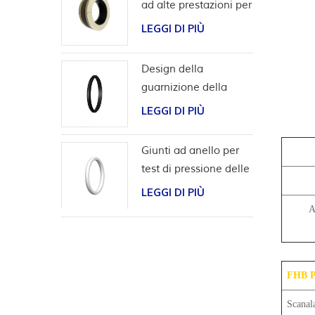
ad alte prestazioni per
applicazioni con
LEGGI DI PIÙ
idrogeno
Design della
guarnizione della
scanalatura a coda di
LEGGI DI PIÙ
rondine per l'involucro
della testa del pozzo
Giunti ad anello per
test di pressione delle
valvole
LEGGI DI PIÙ
A
FHB Pe
Scanal