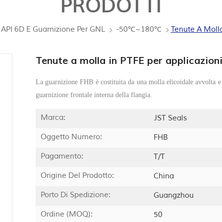
PRODOTTI
 API 6D E Guarnizione Per GNL
-50℃~180℃
Tenute A Molla
Tenute a molla in PTFE per applicazion
La guarnizione FHB è costituita da una molla elicoidale avvolta e
guarnizione frontale interna della flangia.
Marca:
JST Seals
Oggetto Numero:
FHB
Pagamento:
T/T
Origine Del Prodotto:
China
Porto Di Spedizione:
Guangzhou
Ordine (MOQ):
50