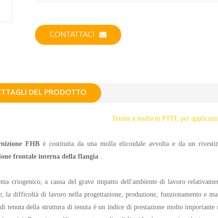
CONTATTACI
ETTAGLI DEL PRODOTTO
Tenute a molla in PTFE per applicazio
rnizione FHB
è costituita da una molla elicoidale avvolta e da un rivest
one frontale interna della flangia
.
ema criogenico, a causa del grave impatto dell'ambiente di lavoro relativam
e, la difficoltà di lavoro nella progettazione, produzione, funzionamento e m
o di tenuta della struttura di tenuta è un indice di prestazione molto importante