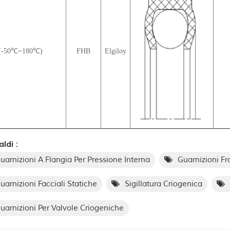
(-50℃~180℃)
FHB
Elgiloy
ldi :
uarnizioni A Flangia Per Pressione Interna
Guarnizioni Fr
uarnizioni Facciali Statiche
Sigillatura Criogenica
uarnizioni Per Valvole Criogeniche