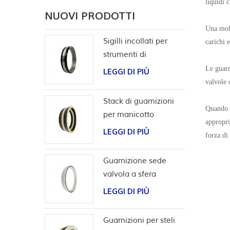
liquidi 
NUOVI PRODOTTI
Una moll
Sigilli incollati per
carichi 
strumenti di
completamento
Le guarn
LEGGI DI PIÙ
valvole 
Stack di guarnizioni
Quando l
per manicotto
appropri
scorrevole per utensili
LEGGI DI PIÙ
forza di
da pozzo
Guarnizione sede
valvola a sfera
bidirezionale ad alta
LEGGI DI PIÙ
pressione
Guarnizioni per steli