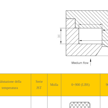
alutazione della
Serie
Molla
0~900 (LBS)
9
temperatura
JST