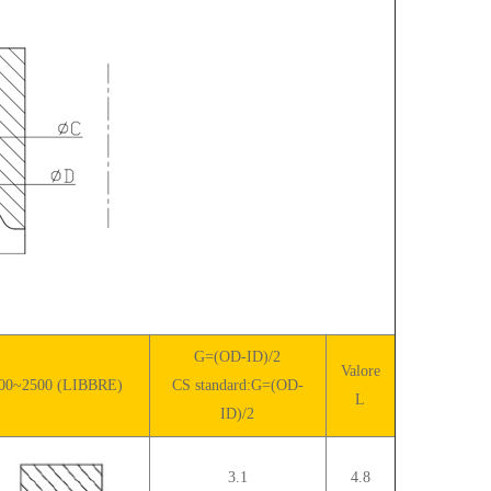
G=(OD-ID)/2
Valore
00~2500 (LIBBRE)
CS standard:G=(OD-
L
ID)/2
3.1
4.8