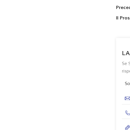
Prece
Il Pro
LA
Se S
ris
So