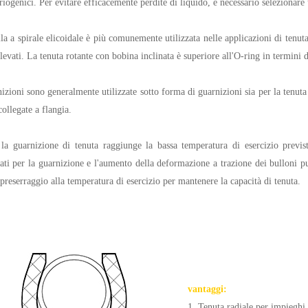
criogenici. Per evitare efficacemente perdite di liquido, è necessario selezionare 
a a spirale elicoidale è più comunemente utilizzata nelle applicazioni di tenuta
elevati. La tenuta rotante con bobina inclinata è superiore all'O-ring in termini di
izioni sono generalmente utilizzate sotto forma di guarnizioni sia per la tenuta 
collegate a flangia.
a guarnizione di tenuta raggiunge la bassa temperatura di esercizio previst
ati per la guarnizione e l'aumento della deformazione a trazione dei bulloni p
 preserraggio alla temperatura di esercizio per mantenere la capacità di tenuta.
vantaggi:
1. Tenuta radiale per impieghi 