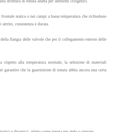
una struttura di tenuta adatta per ambienti criogenici.
 frontale statica e nei campi a bassa temperatura che richiedono
 attrito, consistenza e durata.
della flangia delle valvole che per il collegamento esterno delle
a rispetto alla temperatura normale, la selezione di materiali
uò garantire che la guarnizione di tenuta abbia ancora una certa
statici e dinamici; adatto come tenuta per stelo o pistone.