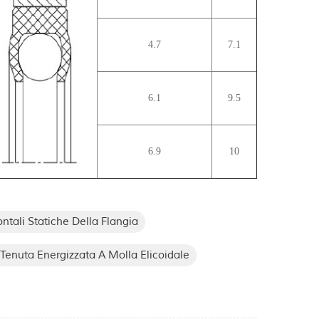
4.7
7.1
6.1
9.5
6.9
10
ontali Statiche Della Flangia
Tenuta Energizzata A Molla Elicoidale