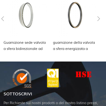
Guarnizione sede valvola
guarnizione della valvola
Gu
a sfera bidirezionale ad
a sfera energizzata a
va
alta pressione
molla
cr
G
SOTTOSCRIVI
Per Richieste sui nostri prodotti o del nostro listino prezzi,