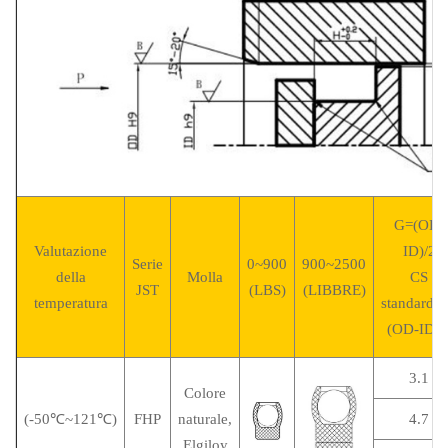
G=(OD-
Valutazione
ID)/2
Serie
0~900
900~2500
della
Molla
CS
JST
(LBS)
(LIBBRE)
temperatura
standard:
(OD-ID)/
3.1
Colore
(-50℃~121℃)
FHP
naturale,
4.7
Elgiloy