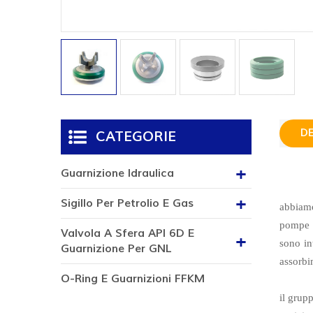
D
CATEGORIE
Guarnizione Idraulica
Sigillo Per Petrolio E Gas
abbiamo
pompe p
Valvola A Sfera API 6D E
sono in
Guarnizione Per GNL
assorbi
O-Ring E Guarnizioni FFKM
il grup