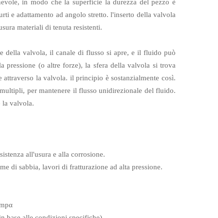
nevole, in modo che la superficie la durezza del pezzo è
 urti e adattamento ad angolo stretto. l'inserto della valvola
usura materiali di tenuta resistenti.
e della valvola, il canale di flusso si apre, e il fluido può
 pressione (o altre forze), la sfera della valvola si trova
e attraverso la valvola. il principio è sostanzialmente così.
multipli, per mantenere il flusso unidirezionale del fluido.
 la valvola.
sistenza all'usura e alla corrosione.
me di sabbia, lavori di fratturazione ad alta pressione.
 mpα
 in base alle condizioni specifiche)