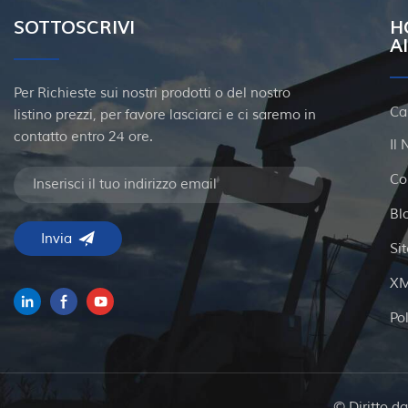
SOTTOSCRIVI
H
A
Per Richieste sui nostri prodotti o del nostro
Ca
listino prezzi, per favore lasciarci e ci saremo in
contatto entro 24 ore.
Il
Co
Bl
Si
X
© Diritto da