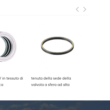
de della
guarnizione della baderna
Guarnizione 
 ad alta
dello stelo della valvola a
energizzata
saracinesca