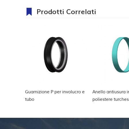
Prodotti Correlati
volucro e
Anello antiusura in resina
Anello di appoggi
poliestere turchese
PTFE POM