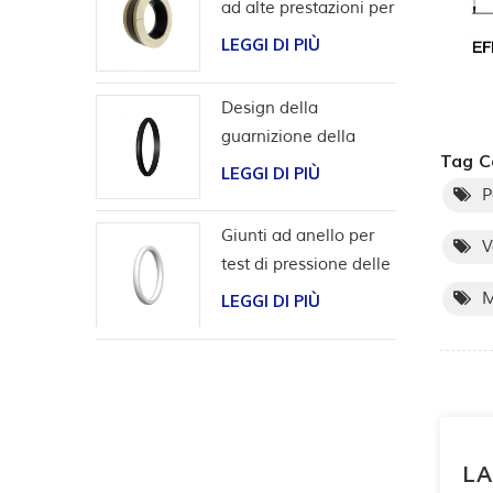
ad alte prestazioni per
applicazioni con
LEGGI DI PIÙ
idrogeno
Design della
guarnizione della
Tag Ca
scanalatura a coda di
LEGGI DI PIÙ
rondine per l'involucro
P
della testa del pozzo
Giunti ad anello per
V
test di pressione delle
valvole
M
LEGGI DI PIÙ
LA