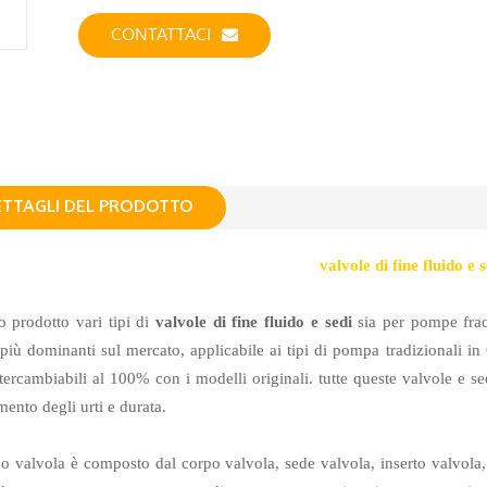
CONTATTACI
ETTAGLI DEL PRODOTTO
valvole di fine fluido e 
 prodotto vari tipi di
valvole di fine fluido e sedi
sia per pompe frac
iù dominanti sul mercato,
applicabile ai tipi di pompa tradizionali in C
tercambiabili al 100% con i modelli originali. tutte queste valvole e s
mento degli urti e durata.
po valvola è composto dal corpo valvola, sede valvola, inserto valvola, 