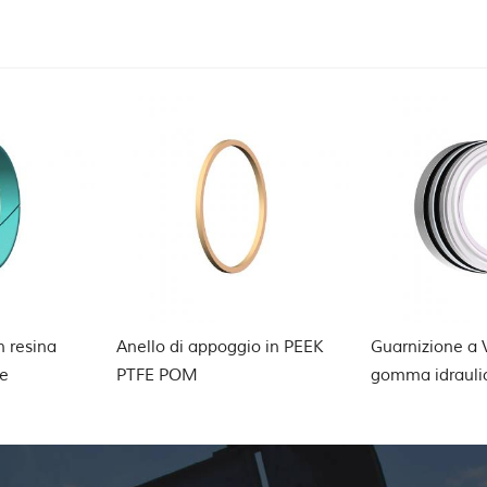
o in PEEK
Guarnizione a V in tessuto di
tenuta della se
gomma idraulica
valvola a sfera
pressione