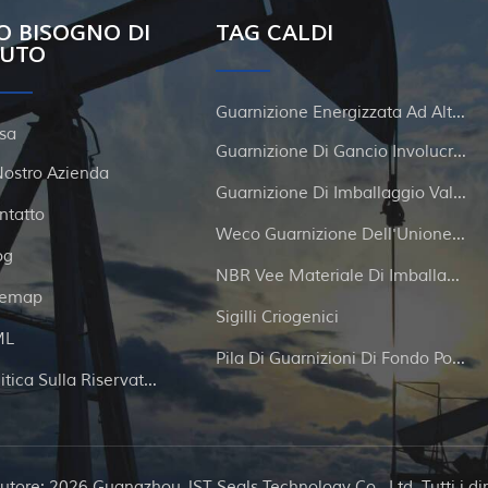
O BISOGNO DI
TAG CALDI
IUTO
Guarnizione Energizzata Ad Alta Pressione
sa
Guarnizione Di Gancio Involucro E Tubi
 Nostro Azienda
Guarnizione Di Imballaggio Valvola A Gate
ntatto
Weco Guarnizione Dell'Unione Del Martello
og
NBR Vee Materiale Di Imballaggio
temap
Sigilli Criogenici
ML
Pila Di Guarnizioni Di Fondo Pozzo
Politica Sulla Riservatezza
utore: 2026 Guangzhou JST Seals Technology Co., Ltd. Tutti i dirit