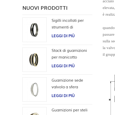
acciaio
NUOVI PRODOTTI
elevata,
è realiz
Sigilli incollati per
strumenti di
quando i
completamento
passare
LEGGI DI PIÙ
sulla se
la valv
Stack di guarnizioni
il grupp
per manicotto
scorrevole per utensili
LEGGI DI PIÙ
da pozzo
Guarnizione sede
valvola a sfera
bidirezionale ad alta
LEGGI DI PIÙ
pressione
Guarnizioni per steli