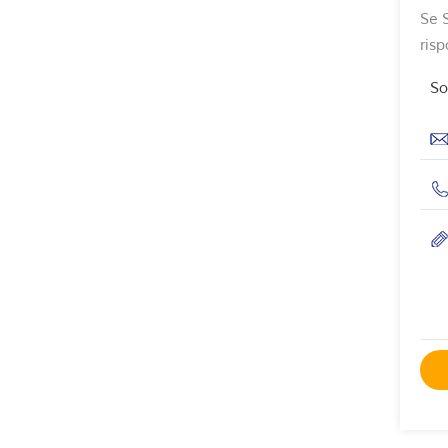
Se S
ris
So