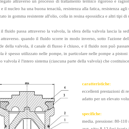
 legato attraverso un processo di trattamento termico rigoroso e ragio
 e il nucleo ha una buona tenacità, resistenza alla fatica, resistenza agli
zato in gomma resistente all'olio, colla in resina epossidica e altri tipi di 
l fluido passa attraverso la valvola, la sfera della valvola lascia la sed
 attraverso. quando il fluido scorre in modo inverso, sotto l'azione della
de della valvola, il canale di flusso è chiuso, e il fluido non può passar
ola è spesso utilizzato nelle pompe, in particolare nelle pompe a pistoni 
o valvola è l'intero sistema (ciascuna parte della valvola) che costituisce
caratteristiche:
eccellenti prestazioni di re
adatto per un elevato volu
specifiche:
media. pressione: 80-110
avg. vita: 8-12 fasi (varia